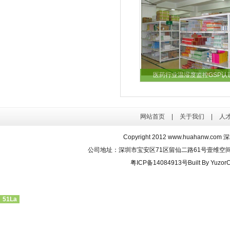
医药行业温湿度监控GSP认
网站首页
|
关于我们
|
人
Copyright 2012
www.huahanw.com
深
公司地址：深圳市宝安区71区留仙二路61号壹维空间204、2
粤ICP备14084913号
Built By Yuzo
51La